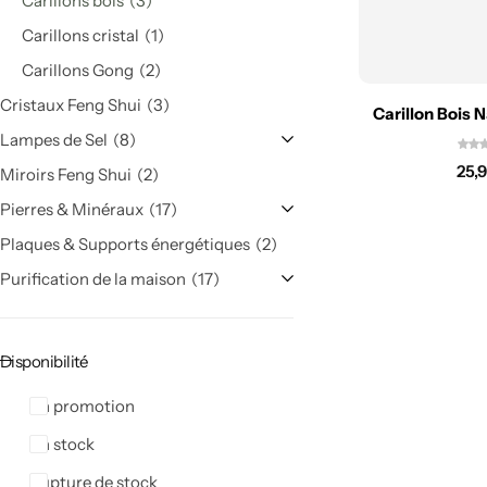
Carillons bois
3
Lampes symboliques
Carillons cristal
1
Pierres & Minéraux
Carillons Gong
2
Cristaux Feng Shui
3
Carillon Bois 
Bracelets
Lampes de Sel
8
Chambre Feng shui
25,
Miroirs Feng Shui
2
Galets
Pierres & Minéraux
17
Plaques & Supports énergétiques
2
Pierres roulées
Purification de la maison
17
Minéraux bruts & sculptés
Disponibilité
Lampes minérales
En promotion
Pièces uniques
En stock
Rupture de stock
Arbres de Vie