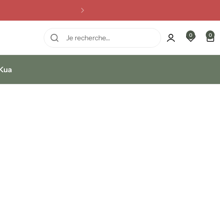
0
0
 Kua