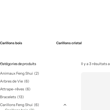
Sauge & Palo Santo
Encens
Entrée Feng shui
Bougies par intention
Carillons bois
Carillons cristal
Bougeoirs
Accessoires de bougie
Catégories de produits
Il y a 3 résultats 
Lampes de Sel
Animaux Feng Shui
2
Arbres de Vie
6
Lampes brutes
Salon Feng shui
Attrape-rêves
6
Bracelets
13
Lampes design
Carillons Feng Shui
6