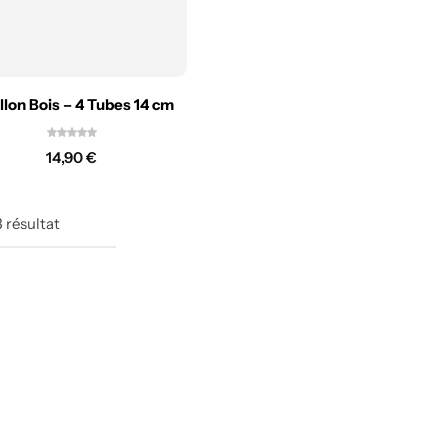
llon Bois – 4 Tubes 14 cm
14,90
€
3
résultat