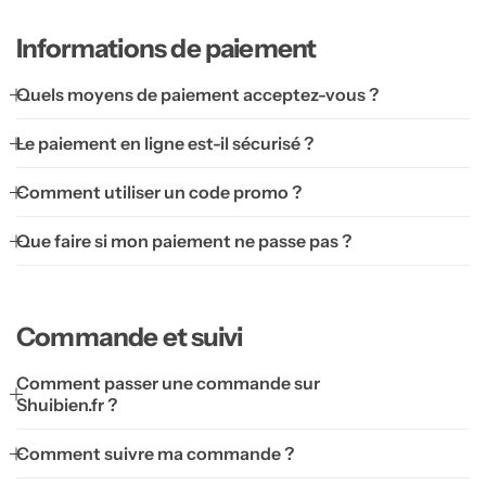
Lampes symboliques
Informations de paiement
Pierres & Minéraux
Quels moyens de paiement acceptez-vous ?
Bracelets
Chambre Feng shui
Le paiement en ligne est-il sécurisé ?
Galets
Comment utiliser un code promo ?
Que faire si mon paiement ne passe pas ?
Pierres roulées
Minéraux bruts & sculptés
Commande et suivi
Lampes minérales
Comment passer une commande sur
Shuibien.fr ?
Pièces uniques
Comment suivre ma commande ?
Arbres de Vie