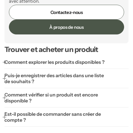
avec attention.
Sauge & Palo Santo
Contactez-nous
Encens
Entrée Feng shui
À propos de nous
Bougies par intention
Trouver et acheter un produit
Bougeoirs
Comment explorer les produits disponibles ?
Accessoires de bougie
Puis-je enregistrer des articles dans une liste
de souhaits ?
Lampes de Sel
Comment vérifier si un produit est encore
disponible ?
Lampes brutes
Salon Feng shui
Est-il possible de commander sans créer de
Lampes design
compte ?