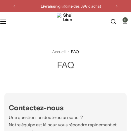
Livraison gratuite
dès 59€ d'achat
Miroirs Feng Shui
0
Cristaux Feng Shui
Fontaines Feng Shui
Accueil
FAQ
Carillons Feng Shui
FAQ
Animaux Feng Shui
Attrape-rêves
Plaques & Supports énergétiques
Contactez-nous
Une question, un doute ou un souci ?
Purification de la maison
Notre équipe est là pour vous répondre rapidement et