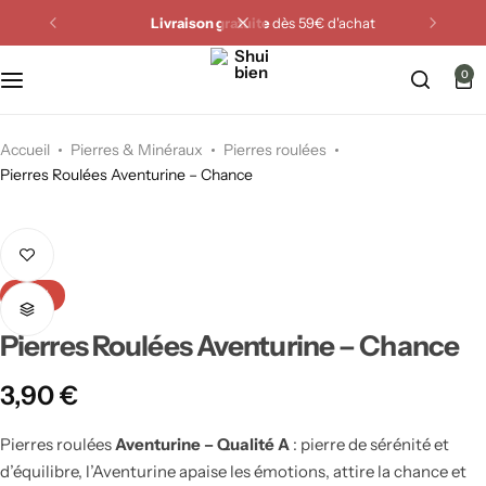
Livraison gratuite
dès 59€ d'achat
Miroirs Feng Shui
0
Cristaux Feng Shui
Fontaines Feng Shui
Accueil
Pierres & Minéraux
Pierres roulées
Pierres Roulées Aventurine – Chance
Carillons Feng Shui
Animaux Feng Shui
-24%
Attrape-rêves
Pierres Roulées Aventurine – Chance
Plaques & Supports énergétiques
3,90
€
Purification de la maison
Pierres roulées
Aventurine – Qualité A
: pierre de sérénité et
d’équilibre, l’Aventurine apaise les émotions, attire la chance et