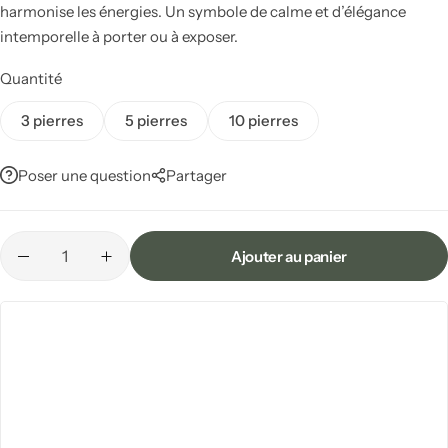
harmonise les énergies. Un symbole de calme et d’élégance
Sauge & Palo Santo
intemporelle à porter ou à exposer.
Encens
Quantité
Entrée Feng shui
3 pierres
5 pierres
10 pierres
Bougies par intention
Poser une question
Partager
Bougeoirs
Accessoires de bougie
Ajouter au panier
Lampes de Sel
Lampes brutes
Salon Feng shui
Lampes design