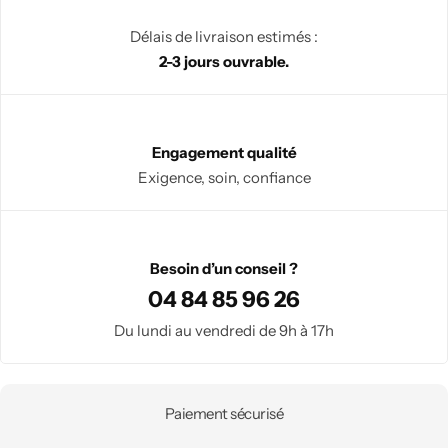
Lampes symboliques
Délais de livraison estimés :
Pierres & Minéraux
2-3 jours ouvrable.
Bracelets
Chambre Feng shui
Engagement qualité
Galets
Exigence, soin, confiance
Pierres roulées
Besoin d’un conseil ?
Minéraux bruts & sculptés
04 84 85 96 26
Du lundi au vendredi de 9h à 17h
Lampes minérales
Pièces uniques
Paiement sécurisé
Arbres de Vie