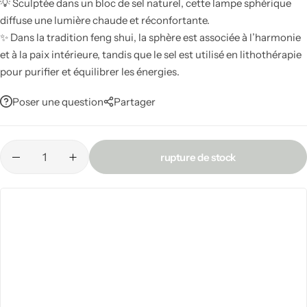
💡 Sculptée dans un bloc de sel naturel, cette lampe sphérique
Sauge & Palo Santo
diffuse une lumière chaude et réconfortante.
✨ Dans la tradition feng shui, la sphère est associée à l’harmonie
Encens
et à la paix intérieure, tandis que le sel est utilisé en lithothérapie
Entrée Feng shui
pour purifier et équilibrer les énergies.
Bougies par intention
Poser une question
Partager
Bougeoirs
rupture de stock
Accessoires de bougie
Lampes de Sel
Lampes brutes
Salon Feng shui
Lampes design