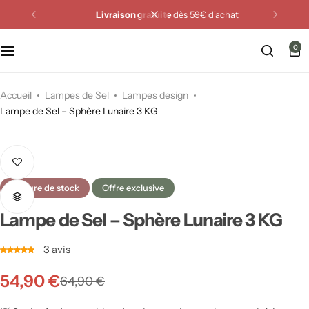
Livraison gratuite
dès 59€ d'achat
Miroirs Feng Shui
0
Cristaux Feng Shui
Fontaines Feng Shui
Accueil
Lampes de Sel
Lampes design
Lampe de Sel – Sphère Lunaire 3 KG
Carillons Feng Shui
Animaux Feng Shui
rupture de stock
Offre exclusive
Attrape-rêves
Lampe de Sel – Sphère Lunaire 3 KG
Plaques & Supports énergétiques
3
avis
54,90
€
64,90
€
Purification de la maison