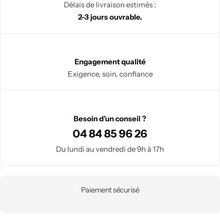
Lampes symboliques
Délais de livraison estimés :
2-3 jours ouvrable.
Pierres & Minéraux
Bracelets
Engagement qualité
Chambre Feng shui
Exigence, soin, confiance
Galets
Pierres roulées
Besoin d’un conseil ?
04 84 85 96 26
Minéraux bruts & sculptés
Du lundi au vendredi de 9h à 17h
Lampes minérales
Paiement sécurisé
Pièces uniques
Arbres de Vie