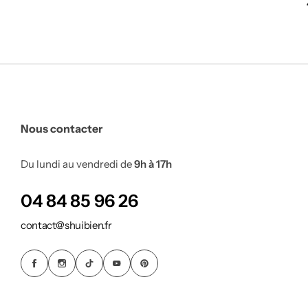
Nous contacter
Du lundi au vendredi de
9h à 17h
Bureau Feng shui
04 84 85 96 26
contact@shuibien.fr