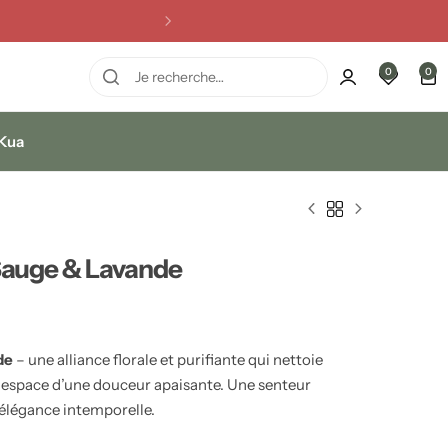
0
0
 Kua
 Sauge & Lavande
de
– une alliance florale et purifiante qui nettoie
e espace d’une douceur apaisante. Une senteur
’élégance intemporelle.