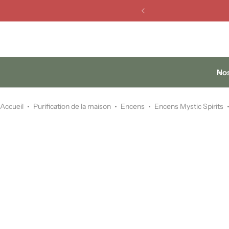
Miroirs Feng Shui
Cristaux Feng Shui
Fontaines Feng Shui
Nos
Carillons Feng Shui
Accueil
Purification de la maison
Encens
Encens Mystic Spirits
Animaux Feng Shui
Attrape-rêves
Plaques & Supports énergétiques
Purification de la maison