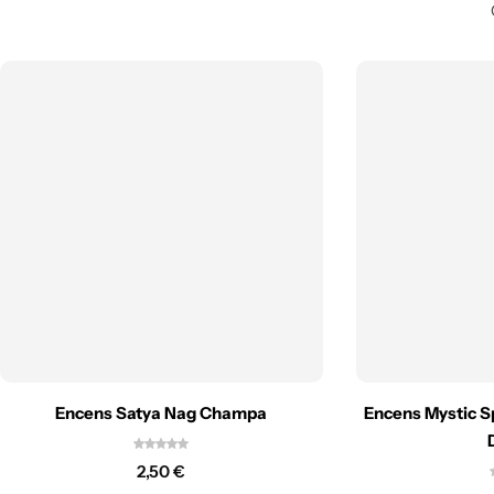
Salle à manger Feng shui
Salle de bain Feng shui
Encens Satya Nag Champa
Encens Mystic S
2,50
€