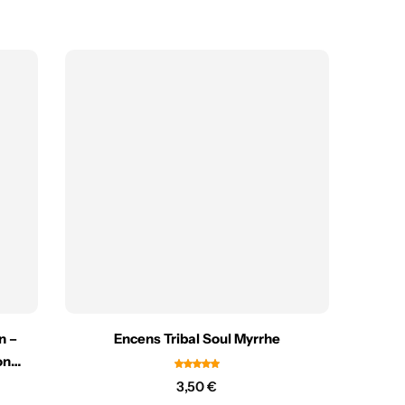
n –
Encens Tribal Soul Myrrhe
on
3,50
€