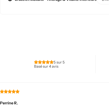
Salle à manger Feng shui
5 sur 5
Basé sur 4 avis
Salle de bain Feng shui
Perrine R.