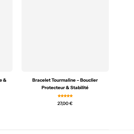
ce &
Bracelet Tourmaline – Bouclier
Bracel
Protecteur & Stabilité
27,00
€