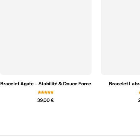
Bracelet Agate – Stabilité & Douce Force
Bracelet Labr
39,00
€
Chambre enfant Feng shui