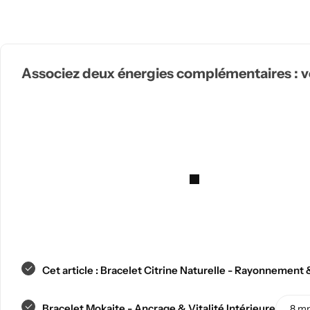
Associez deux énergies complémentaires : vot
Cuisine Feng shui
Cet article :
Bracelet Citrine Naturelle - Rayonnement
Bracelet Mokaite - Ancrage & Vitalité Intérieure