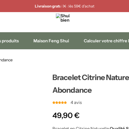
Livraison gratuite
dès 59€ d'achat
 produits
Maison Feng Shui
Calculer votre chiffre
ondance
Bracelet Citrine Natur
Abondance
4
avis
49,90
€
Bracelet en Citrine Naturelle
Qualité S