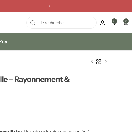
0
0
 Kua
elle – Rayonnement &
uper Extra
. Une pierre lumineuse, associée à