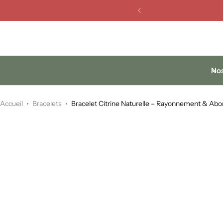
Miroirs Feng Shui
Cristaux Feng Shui
Fontaines Feng Shui
Nos
Carillons Feng Shui
Accueil
Bracelets
Bracelet Citrine Naturelle – Rayonnement & Ab
Animaux Feng Shui
Attrape-rêves
Plaques & Supports énergétiques
Purification de la maison