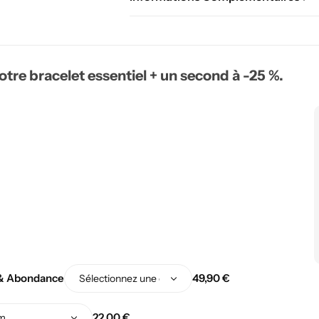
re bracelet essentiel + un second à -25 %.
49,90
€
 & Abondance
22,00
€