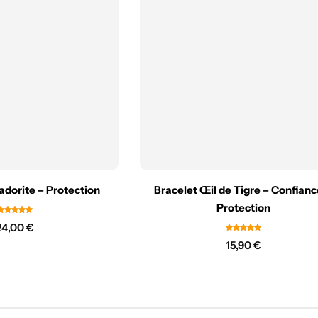
adorite – Protection
Bracelet Œil de Tigre – Confian
Protection
24,00
€
15,90
€