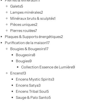
Pierres & Minéraux
17
Galets
5
Lampes minérales
2
Minéraux bruts & sculptés
1
Pièces uniques
2
Pierres roulées
7
Plaques & Supports énergétiques
2
Purification de la maison
17
Bougies & Bougeoirs
17
Bougeoirs
8
Bougies
9
Collection Essence de Lumière
9
Encens
13
Encens Mystic Spirits
3
Encens Satya
3
Encens Tribal Soul
5
Sauge & Palo Santo
5