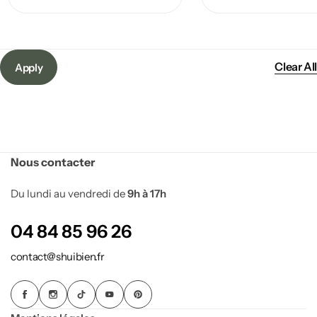
Prix
Prix
min
max
Clear All
Apply
Nous contacter
Du lundi au vendredi de
9h à 17h
04 84 85 96 26
contact@shuibien.fr