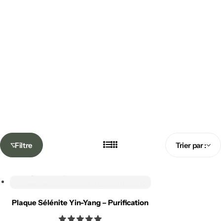
Ajouter
à la liste
de
souhaits
Comparer
Filtre
Trier par :
Ajouter
à la liste
de
Ajouter au panier
souhaits
Comparer
Plaque Sélénite Yin-Yang – Purification