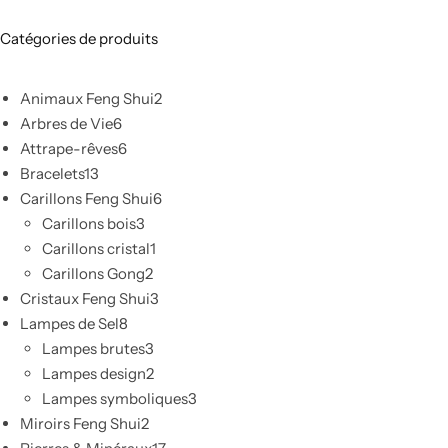
Catégories de produits
Animaux Feng Shui
2
Arbres de Vie
6
Attrape-rêves
6
Bracelets
13
Carillons Feng Shui
6
Carillons bois
3
Carillons cristal
1
Carillons Gong
2
Cristaux Feng Shui
3
Lampes de Sel
8
Lampes brutes
3
Lampes design
2
Lampes symboliques
3
Miroirs Feng Shui
2