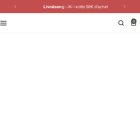
Livraison gratuite
dès 59€ d'achat
Miroirs Feng Shui
0
Cristaux Feng Shui
Fontaines Feng Shui
Carillons Feng Shui
Animaux Feng Shui
Attrape-rêves
Plaques & Supports énergétiques
Purification de la maison