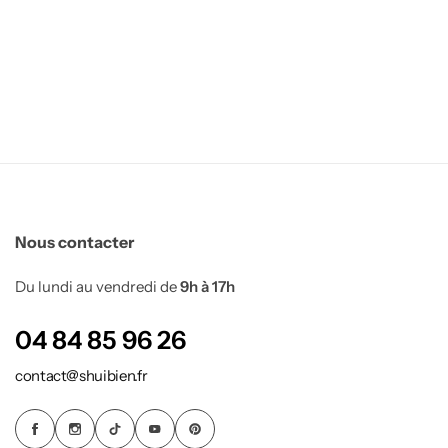
Sauge & Palo Santo
Encens
Entrée Feng shui
Bougies par intention
Bougeoirs
Accessoires de bougie
Nous contacter
Du lundi au vendredi de
9h à 17h
Lampes de Sel
04 84 85 96 26
Lampes brutes
Salon Feng shui
contact@shuibien.fr
Lampes design