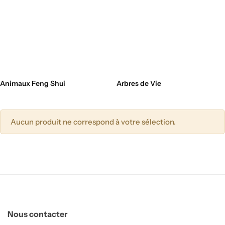
Sauge & Palo Santo
Encens
Entrée Feng shui
Bougies par intention
Animaux Feng Shui
Arbres de Vie
Bougeoirs
Accessoires de bougie
Aucun produit ne correspond à votre sélection.
Lampes de Sel
Lampes brutes
Salon Feng shui
Lampes design
Nous contacter