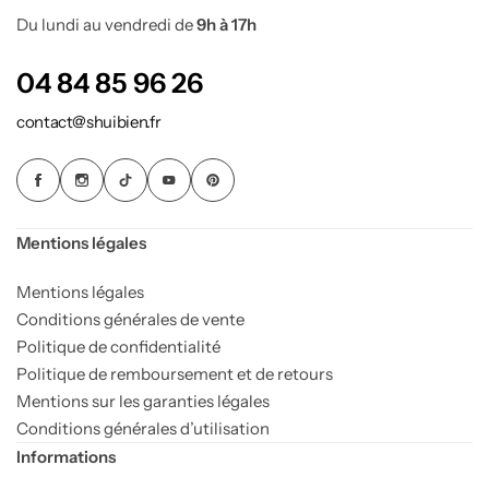
Lampes symboliques
Du lundi au vendredi de
9h à 17h
Pierres & Minéraux
04 84 85 96 26
contact@shuibien.fr
Bracelets
Chambre Feng shui
Galets
Mentions légales
Pierres roulées
Mentions légales
Minéraux bruts & sculptés
Conditions générales de vente
Politique de confidentialité
Lampes minérales
Politique de remboursement et de retours
Mentions sur les garanties légales
Pièces uniques
Conditions générales d’utilisation
Informations
Arbres de Vie