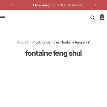
Livraison gratuite
dès 59€ d'achat
Miroirs Feng Shui
0
Cristaux Feng Shui
Fontaines Feng Shui
Accueil
Produits identifiés “fontaine feng shui”
Carillons Feng Shui
fontaine feng shui
Animaux Feng Shui
Attrape-rêves
Plaques & Supports énergétiques
Purification de la maison